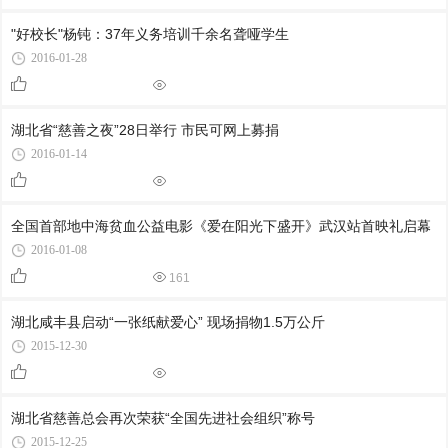
"好校长"杨钝：37年义务培训千余名聋哑学生
2016-01-28
湖北省“慈善之夜”28日举行 市民可网上募捐
2016-01-14
全国首部地中海贫血公益电影《爱在阳光下盛开》武汉站首映礼启幕
2016-01-08
161
湖北咸丰县启动“一张纸献爱心” 现场捐物1.5万公斤
2015-12-30
湖北省慈善总会再次荣获“全国先进社会组织”称号
2015-12-25