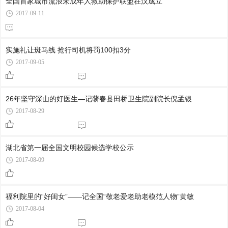
全国首家城市流浪未成年人救助保护联盟在汉成立
2017-09-11
实施礼让斑马线 抢行司机将罚100扣3分
2017-09-05
26年坚守深山的好医生—记蕲春县田桥卫生院副院长倪孟银
2017-08-29
湖北省第一届全国文明校园候选学校公示
2017-08-09
福利院里的“好闺女”——记全国“敬老爱老助老模范人物”黄敏
2017-08-04