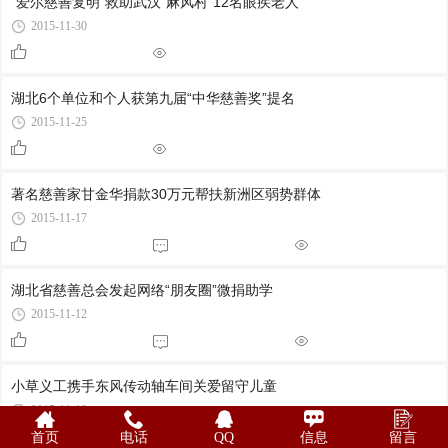
“爱尔慈善复明”救助武汉“麻风村”12名眼疾老人
2015-11-30
湖北6个单位和个人获第九届“中华慈善奖”提名
2015-11-25
著名慈善家甘金华捐款30万元帮扶新洲区弱势群体
2015-11-17
湖北省慈善总会发起网络“朋友圈”微捐助学
2015-11-12
小草义工携手东风传动轴车间关爱留守儿童
2015-11-10
首页
电话
QQ
信息
留言