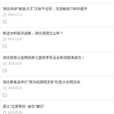
湖北48岁“献血大王”汪炎平去世，无偿献血73600毫升
2019-12-12
推进乡村振兴战略，湖北成绩怎么样？
2019-12-07
湖北慈善公益网祝第七届世界军运会取得圆满成功！
2019-10-20
湖北蕲春县举行“我为祖国唱支歌”红歌大合唱活动
2019-09-30
莫让“过度帮扶” 催生“懒汉”
2019-09-29