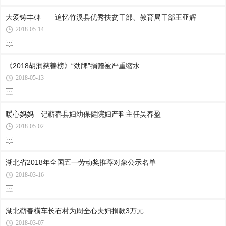
大爱铸丰碑——追忆竹溪县优秀扶贫干部、教育局干部王亚辉
2018-05-14
《2018胡润慈善榜》“劲牌”捐赠被严重缩水
2018-05-13
暖心妈妈—记蕲春县妇幼保健院妇产科主任吴春盈
2018-05-02
湖北省2018年全国五一劳动奖推荐对象公示名单
2018-03-16
湖北蕲春橫车长石村为周全心夫妇捐款3万元
2018-03-07