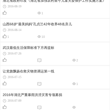
湖北省政府印发《湖北省加强农村留守儿童关爱保护工作实施方案》
2016-08-19
1
山西68岁“最美妈妈”孔贞兰42年收养48名弃儿
2016-08-14
1
10
武汉最低生活保障标准下月再提标
2016-07-26
2
让党旗飘扬在救灾物资调运第一线
2016-07-15
1
2016年湖北严重暴雨洪涝灾害专项募捐
2016-07-09