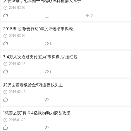
大爱继母，七年如一日精心照料植物人儿子
2016-03-07
2
2015湖北“微善行动”年度评选结果揭晓
2016-03-02
1
7.4万人次通过支付宝为“事实孤儿”送红包
2016-02-18
1
武汉面馆老板拾金9万连夜找失主
2016-02-16
“慈善之夜”募 6.4亿款物助力脱贫攻坚
2016-01-29