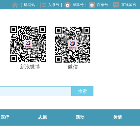
手机网站
|
头条号
|
搜狐号
|
百家号
|
在线留言
新浪微博
微信
搜索
医疗
志愿
活动
舆情