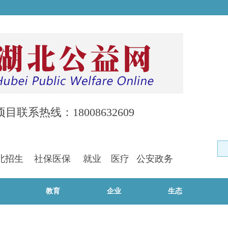
项目联系热线：18008632609
北招生
社保
医保
就业
医疗
公安政务
教育
企业
生态