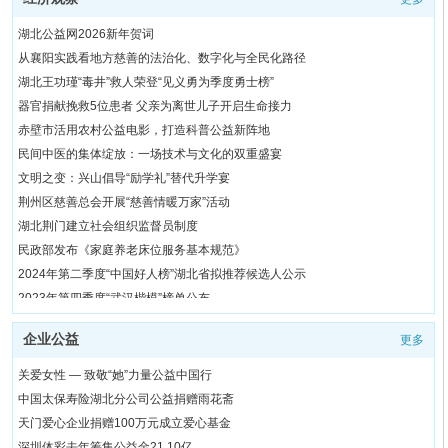
湖北公益网2026新年贺词
从襄阳实践看地方慈善的法治化、数字化与全民化路径
湖北王功瑾“毒井”救人荣登“见义勇为季度勇士榜”
器官捐献挽救5位患者 父亲为离世儿子开启生命接力
赤壁市活用农村公益电影，打造科普公益新阵地
民间中医的集体绽放：一场技术与文化的双重盛宴
文明之变：兴山倡导“励学礼”替代升学宴
荆州区慈善总会开展“慈善情暖万家”活动
湖北荆门建立社会组织监督员制度
民政部发布《家庭养老床位服务基本规范》
2024年第二季度“中国好人榜”湖北省拟推荐候选人公示
2023年第四季度“武汉楷模”榜单公布
民政部办公厅印发《养老机构重大事故隐患判定标准》
企业公益
更多
民政部召开全国积极发展老年助餐服务工作动员部署会议
短视频业态下，公益+的新可能在哪？
关爱女性 — 致敬“她”力量公益中国行
要把公益慈善教育做成伟大的事业
中国太保寿险湖北分公司公益捐赠雨花斋
国家乡村振兴局发布36个社会帮扶典型案例
天门爱心企业捐赠100万元成立爱心基金
公益路上凝聚银发力量
深圳体彩去年筹集公益金21.10亿