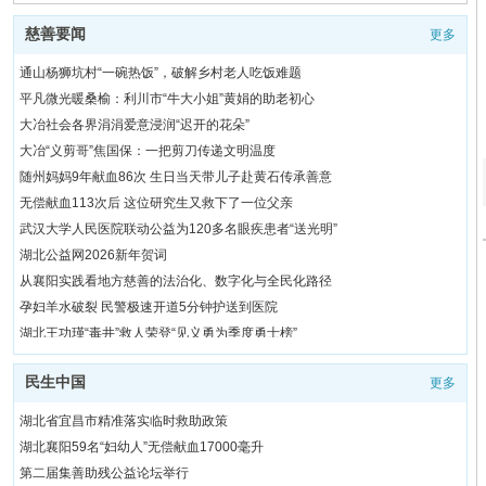
慈善要闻
更多
通山杨狮坑村“一碗热饭”，破解乡村老人吃饭难题
平凡微光暖桑榆：利川市“牛大小姐”黄娟的助老初心
大冶社会各界涓涓爱意浸润“迟开的花朵”
大冶“义剪哥”焦国保：一把剪刀传递文明温度
随州妈妈9年献血86次 生日当天带儿子赴黄石传承善意
无偿献血113次后 这位研究生又救下了一位父亲
武汉大学人民医院联动公益为120多名眼疾患者“送光明”
湖北公益网2026新年贺词
从襄阳实践看地方慈善的法治化、数字化与全民化路径
孕妇羊水破裂 民警极速开道5分钟护送到医院
湖北王功瑾“毒井”救人荣登“见义勇为季度勇士榜”
湖北省第三届慈善文化沙龙在武汉举办
民生中国
更多
器官捐献挽救5位患者 父亲为离世儿子开启生命接力
赤壁市活用农村公益电影，打造科普公益新阵地
湖北省宜昌市精准落实临时救助政策
民间中医的集体绽放：一场技术与文化的双重盛宴
湖北襄阳59名“妇幼人”无偿献血17000毫升
湖北省青少年网球冠军公益项目启动
第二届集善助残公益论坛举行