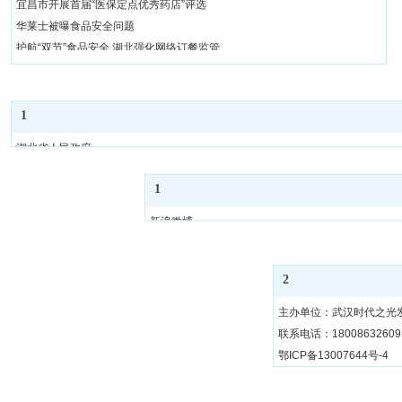
宜昌市开展首届“医保定点优秀药店”评选
华莱士被曝食品安全问题
护航“双节”食品安全 湖北强化网络订餐监管
湖北房县这10个村被选入“国家森林乡村”......
武汉强制垃圾分类来了！最高面临5万元罚款
利川出台措施激励复耕万亩抛荒田
1
绿染荆楚大地 妆绘美丽湖北
湖北省人民政府
湖北查办食品安全违法案5132件
湖北省文明办
天门市共拆除中小养殖场2519家
1
湖北省民政厅
鄂州：全社会共护一湖碧水
湖北省总工会
年底须防“一刀切”
新浪微博
湖北省残联
网红产品，别忽视绿色品质
新媒体专区
湖北省红十字协会
微信公众号
共
16
页
上一页
下一页
湖北省关工委
2
抖音号
湖北省共青团
快手号
主办单位：武汉时代之光
网易号
联系电话：18008632609 
搜狐号
鄂ICP备13007644号-4
头条号
百家号