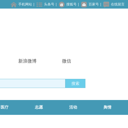
手机网站
|
头条号
|
搜狐号
|
百家号
|
在线留言
新浪微博
微信
搜索
医疗
志愿
活动
舆情