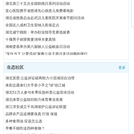
“湖北建行张富清尊师重教公益基金”4年捐赠673.8万元
湖北第三十五次全国助残日系列活动启动
湖北十堰：倾力守护丹江口一库清水
亚心医院携手省慈请先心病患儿免费看电影
襄阳市启动慈善文化“五进”活动
湖北省慈善总会赴武汉儿童医院开展春节慰问活动
湖北鹤峰2025年“99公益节”暖心启航
全国近八成村卫生室纳入医保定点
湖北咸宁残联：举办职业指导竞赛选拔赛
共
45
页
上一页
下一页
十堰男子捐肾救妻演绎夫妻真情
湖南娄底举办第六届丽人公益献血日活动
“安住当下 让爱流动”家教公益主题沙龙活动顺利举行
富德生命人寿江西分公司开展关爱老人公益活动
生态社区
更多
2022年杭州“福彩暖万家”系列公益活动收官
雅诗兰黛集团2022粉红丝带乳腺健康关爱公益项目启动
湖北宣恩:公益诉讼磋商助力小流域综合治理
衣暖人心 大树科技“敬老月”开展公益捐赠活动
体彩志愿者们大手牵小手之“绿”动江城
榆林公益小天使“我是小小银行家”社会实践活动举行
湖北51万人参与冬季应急科普公益宣传活动
“中国妈妈科学育儿公益行”活动走进昆明
湖北体育公益组织助力体育事业发展
云南启动2022全国预防出生缺陷公益主题活动
浙江淳安成立千岛湖保护公益诉讼联盟
助力春蕾 情暖冰城——99公益日圆满收官
品牌农产品追溯要保真 打假 保值
如何解决老年人银行业务办理难？专家：加强金融服务适老化改造
多种食用油 应该怎么选
早餐不能吃这四种食物？