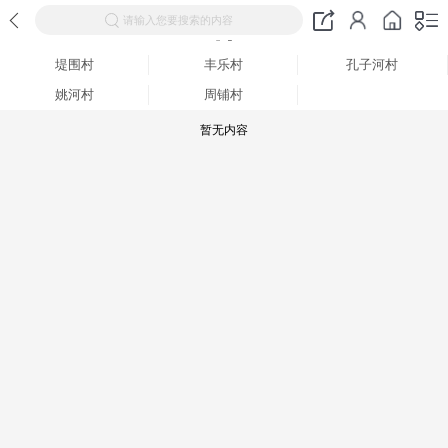
请输入您要搜索的内容
堤围村
丰乐村
孔子河村
姚河村
周铺村
暂无内容